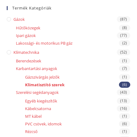
Termék Kategóriák
Gázok
(87)
Hűtőközegek
(8)
Ipari gázok
(77)
Lakossági- és motorikus PB gáz
(2)
Klímatechnika
(52)
Berendezések
(1)
Karbantartási anyagok
(7)
Gázszivárgás jelzők
(1)
Klímatisztító szerek
(6)
Szerelési segédanyagok
(43)
Egyéb kiegészítők
(13)
Kábelcsatorna
(16)
MT kábel
(1)
PVC csövek, idomok
(6)
Rézcső
(1)