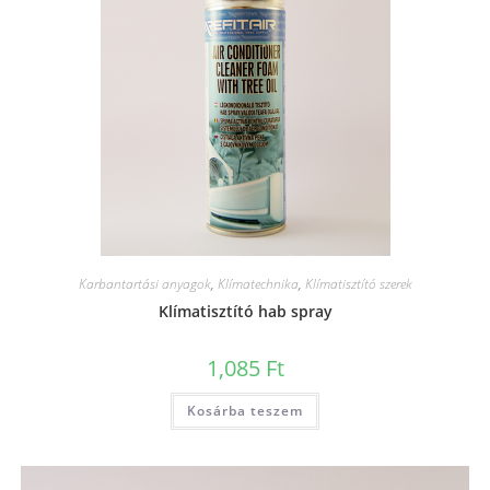
Karbantartási anyagok
,
Klímatechnika
,
Klímatisztító szerek
Klímatisztító hab spray
1,085
Ft
Kosárba teszem