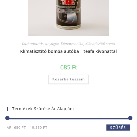
Karbantartási anyagok
,
Klímatechnika
,
Klímatisztító szerek
Klímatisztító bomba autóba – teafa kivonattal
685
Ft
Kosárba teszem
Termékek Szűrése Ár Alapján:
ÁR:
680 FT
—
9,350 FT
SZŰRÉS