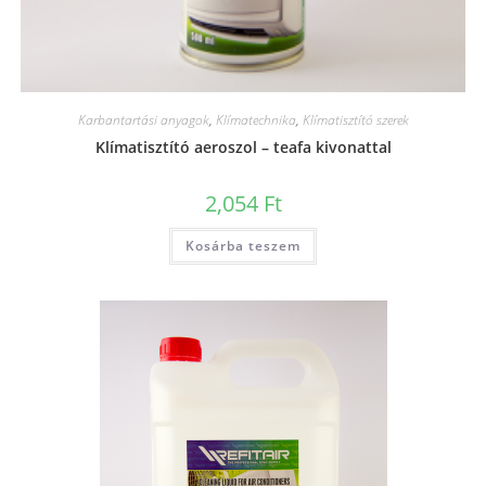
Karbantartási anyagok
,
Klímatechnika
,
Klímatisztító szerek
Klímatisztító aeroszol – teafa kivonattal
2,054
Ft
Kosárba teszem