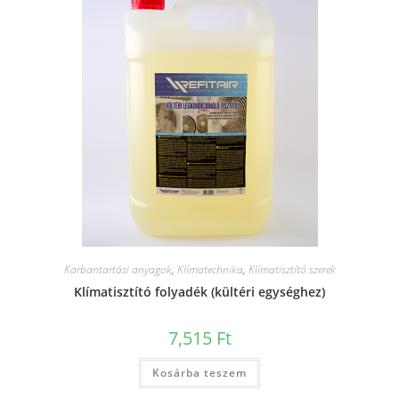
Karbantartási anyagok
,
Klímatechnika
,
Klímatisztító szerek
Klímatisztító folyadék (kültéri egységhez)
7,515
Ft
Kosárba teszem