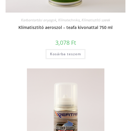
Karbantartási anyagok
,
Klímatechnika
,
Klímatisztító szerek
Klímatisztító aeroszol – teafa kivonattal 750 ml
3,078
Ft
Kosárba teszem