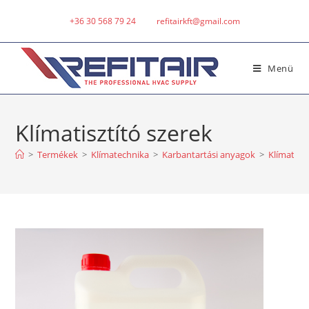
+36 30 568 79 24
refitairkft@gmail.com
Menü
Klímatisztító szerek
>
Termékek
>
Klímatechnika
>
Karbantartási anyagok
>
Klímatiszt