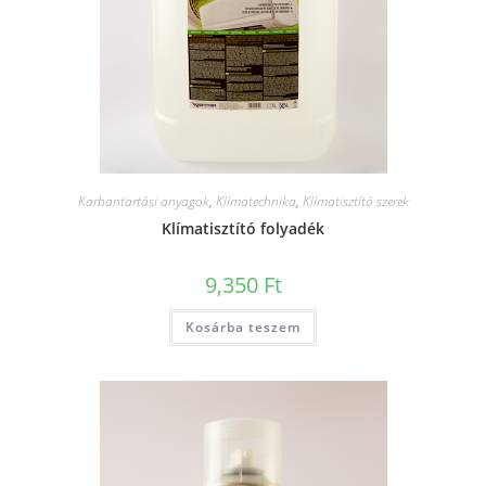
Karbantartási anyagok
,
Klímatechnika
,
Klímatisztító szerek
Klímatisztító folyadék
9,350
Ft
Kosárba teszem