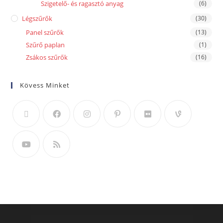
Szigetelő- és ragasztó anyag
(6)
Légszűrők
(30)
Panel szűrők
(13)
Szűrő paplan
(1)
Zsákos szűrők
(16)
Kövess Minket