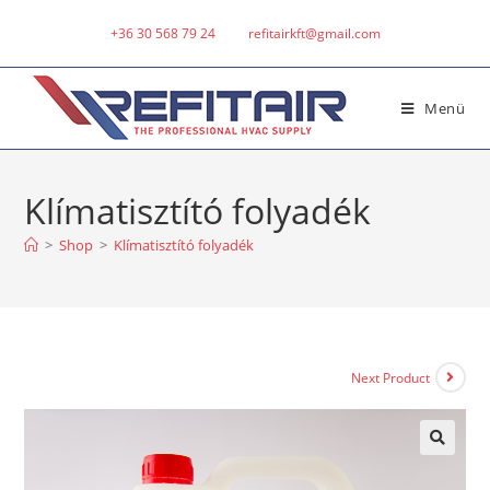
+36 30 568 79 24
refitairkft@gmail.com
Menü
Klímatisztító folyadék
>
Shop
>
Klímatisztító folyadék
Next Product
🔍