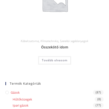
Kábelcsatorna
,
Klímatechnika
,
Szerelési segédanyagok
Összekötő idom
Tovább olvasom
Termék Kategóriák
Gázok
(87)
Hűtőközegek
(8)
Ipari gázok
(77)