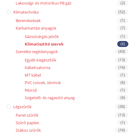
Lakossági- és motorikus PB gáz
(2)
Klímatechnika
(52)
Berendezések
(1)
Karbantartási anyagok
(7)
Gázszivárgás jelzők
(1)
Klímatisztító szerek
(6)
Szerelési segédanyagok
(43)
Egyéb kiegészítők
(13)
Kábelcsatorna
(16)
MT kábel
(1)
PVC csövek, idomok
(6)
Rézcső
(1)
Szigetelő- és ragasztó anyag
(6)
Légszűrők
(30)
Panel szűrők
(13)
Szűrő paplan
(1)
Zsákos szűrők
(16)