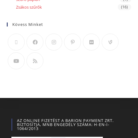
Zsákos szűrők
(16)
Kövess Minket
AZ ONLINE FIZETÉST A BARION PAYMENT ZRT.
BIZTOSÍTJA, MNB ENGEDÉLY SZÁMA: H-EN-I-
1064/2013