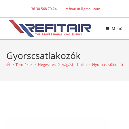
+36 30 568 79 24
refitairkft@gmail.com
Menü
Gyorscsatlakozók
>
Termékek
>
Hegesztés- és vágástechnika
>
Nyomáscsökkentők (re