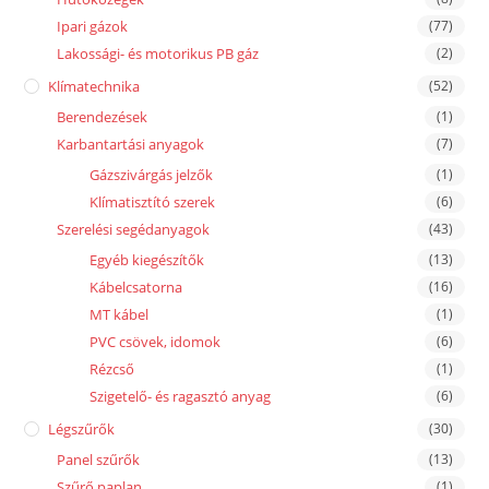
Ipari gázok
(77)
Lakossági- és motorikus PB gáz
(2)
Klímatechnika
(52)
Berendezések
(1)
Karbantartási anyagok
(7)
Gázszivárgás jelzők
(1)
Klímatisztító szerek
(6)
Szerelési segédanyagok
(43)
Egyéb kiegészítők
(13)
Kábelcsatorna
(16)
MT kábel
(1)
PVC csövek, idomok
(6)
Rézcső
(1)
Szigetelő- és ragasztó anyag
(6)
Légszűrők
(30)
Panel szűrők
(13)
Szűrő paplan
(1)