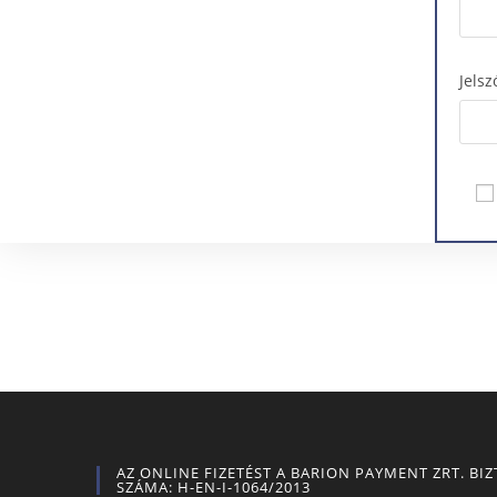
Jels
AZ ONLINE FIZETÉST A BARION PAYMENT ZRT. BI
SZÁMA: H-EN-I-1064/2013