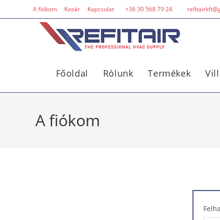
A fiókom
Kosár
Kapcsolat
+36 30 568 79 24
refitairkft
Főoldal
Rólunk
Termékek
Vil
A fiókom
Felh