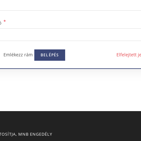
*
zó
Emlékezz rám
Elfelejtett j
BELÉPÉS
ZTOSÍTJA, MNB ENGEDÉLY