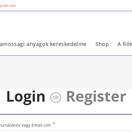
@gmail.com
lamossagi anyagok kereskedelme
Shop
A fi
Login
Register
OR
*
asználónév vagy Email cím