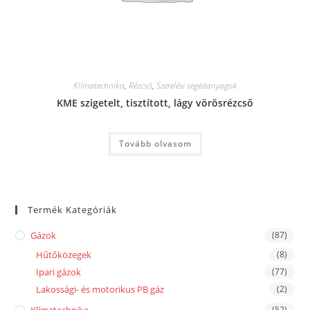
Klímatechnika
,
Rézcső
,
Szerelési segédanyagok
KME szigetelt, tisztított, lágy vörösrézcső
Tovább olvasom
Termék Kategóriák
Gázok
(87)
Hűtőközegek
(8)
Ipari gázok
(77)
Lakossági- és motorikus PB gáz
(2)
(52)