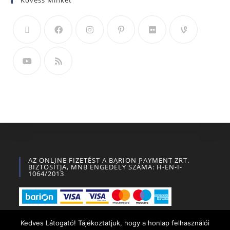
Kövess Minket
AZ ONLINE FIZETÉST A BARION PAYMENT ZRT.
BIZTOSÍTJA, MNB ENGEDÉLY SZÁMA: H-EN-I-
1064/2013
Kedves Látogató! Tájékoztatjuk, hogy a honlap felhasználói