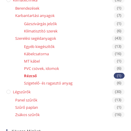
Klímatechnika
Berendezések
(1)
Karbantartási anyagok
(7)
Gázszivárgás jelzők
(1)
Klímatisztító szerek
(6)
Szerelési segédanyagok
(43)
Egyéb kiegészítők
(13)
Kábelcsatorna
(16)
MT kábel
(1)
PVC csövek, idomok
(6)
Rézcső
(1)
Szigetelő- és ragasztó anyag
(6)
Légszűrők
(30)
Panel szűrők
(13)
Szűrő paplan
(1)
Zsákos szűrők
(16)