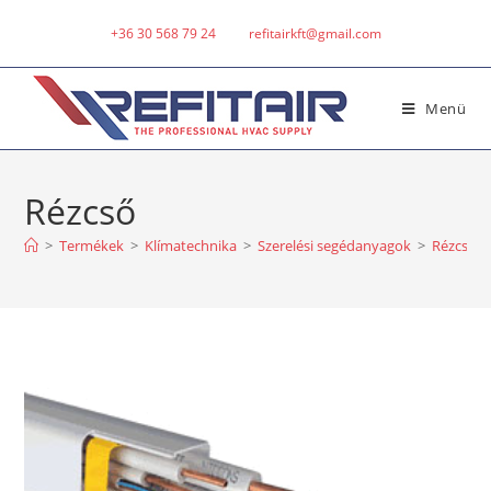
+36 30 568 79 24
refitairkft@gmail.com
Menü
Rézcső
>
Termékek
>
Klímatechnika
>
Szerelési segédanyagok
>
Rézcső