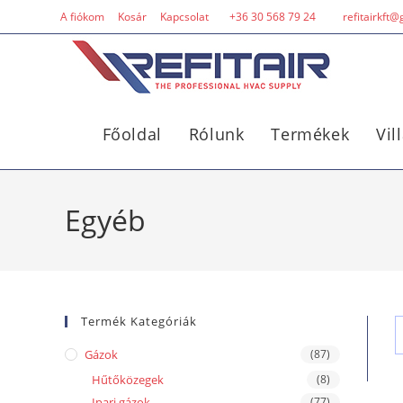
A fiókom
Kosár
Kapcsolat
+36 30 568 79 24
refitairkft
Főoldal
Rólunk
Termékek
Vil
Egyéb
Termék Kategóriák
Gázok
(87)
Hűtőközegek
(8)
Ipari gázok
(77)