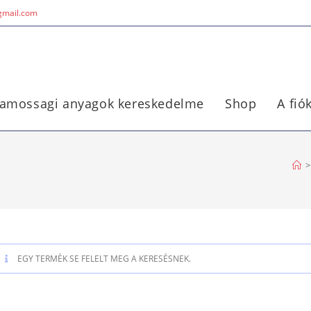
@gmail.com
lamossagi anyagok kereskedelme
Shop
A fi
>
EGY TERMÉK SE FELELT MEG A KERESÉSNEK.