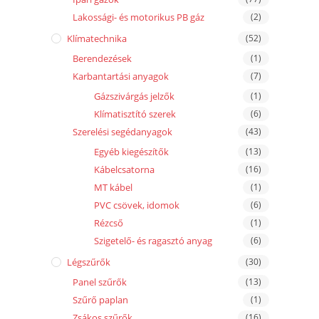
Lakossági- és motorikus PB gáz
(2)
Klímatechnika
(52)
Berendezések
(1)
Karbantartási anyagok
(7)
Gázszivárgás jelzők
(1)
Klímatisztító szerek
(6)
Szerelési segédanyagok
(43)
Egyéb kiegészítők
(13)
Kábelcsatorna
(16)
MT kábel
(1)
PVC csövek, idomok
(6)
Rézcső
(1)
Szigetelő- és ragasztó anyag
(6)
Légszűrők
(30)
Panel szűrők
(13)
Szűrő paplan
(1)
Zsákos szűrők
(16)