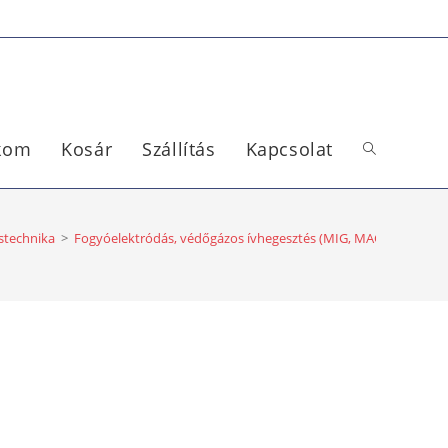
ókom
Kosár
Szállítás
Kapcsolat
stechnika
>
Fogyóelektródás, védőgázos ívhegesztés (MIG, MAG)
>
Hegesz