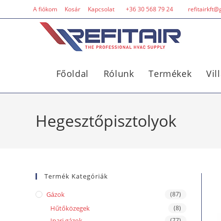
A fiókom
Kosár
Kapcsolat
+36 30 568 79 24
refitairkft
Főoldal
Rólunk
Termékek
Vil
Hegesztőpisztolyok
Termék Kategóriák
Gázok
(87)
Hűtőközegek
(8)
Ipari gázok
(77)