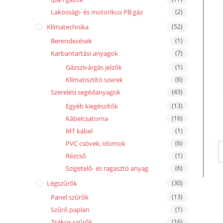
Lakossági- és motorikus PB gáz
(2)
Klímatechnika
(52)
Berendezések
(1)
Karbantartási anyagok
(7)
Gázszivárgás jelzők
(1)
Klímatisztító szerek
(6)
Szerelési segédanyagok
(43)
Egyéb kiegészítők
(13)
Kábelcsatorna
(16)
MT kábel
(1)
PVC csövek, idomok
(6)
Rézcső
(1)
Szigetelő- és ragasztó anyag
(6)
Légszűrők
(30)
Panel szűrők
(13)
Szűrő paplan
(1)
Zsákos szűrők
(16)