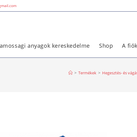
@gmail.com
lamossagi anyagok kereskedelme
Shop
A fi
>
Termékek
>
Hegesztés- és vágá