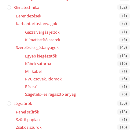
Klímatechnika
(52)
Berendezések
(1)
Karbantartási anyagok
(7)
Gázszivárgás jelzők
(1)
Klímatisztító szerek
(6)
Szerelési segédanyagok
(43)
Egyéb kiegészítők
(13)
Kábelcsatorna
(16)
MT kábel
(1)
PVC csövek, idomok
(6)
Rézcső
(1)
Szigetelő- és ragasztó anyag
(6)
Légszűrők
(30)
Panel szűrők
(13)
Szűrő paplan
(1)
Zsákos szűrők
(16)