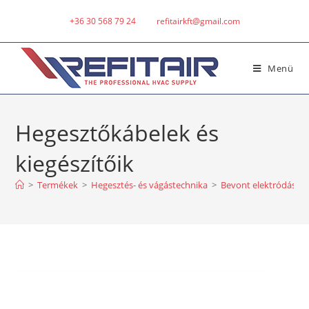
+36 30 568 79 24
refitairkft@gmail.com
Menü
Hegesztőkábelek és
kiegészítőik
>
Termékek
>
Hegesztés- és vágástechnika
>
Bevont elektródás í