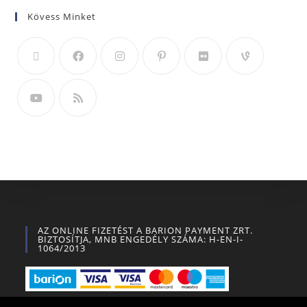
Kövess Minket
AZ ONLINE FIZETÉST A BARION PAYMENT ZRT.
BIZTOSÍTJA, MNB ENGEDÉLY SZÁMA: H-EN-I-
1064/2013