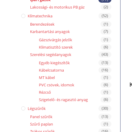
Lakossági- és motorikus PB gáz
(2)
Klímatechnika
(52)
Berendezések
(1)
Karbantartási anyagok
(7)
Gázszivárgás jelzők
(1)
Klímatisztító szerek
(6)
Szerelési segédanyagok
(43)
Egyéb kiegészítők
(13)
Kábelcsatorna
(16)
MT kábel
(1)
PVC csövek, idomok
(6)
Rézcső
(1)
Szigetelő- és ragasztó anyag
(6)
Légszűrők
(30)
Panel szűrők
(13)
Szűrő paplan
(1)
Zsákos szűrők
(16)