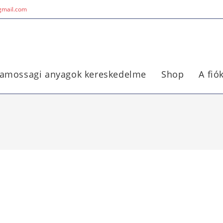
@gmail.com
lamossagi anyagok kereskedelme
Shop
A fi