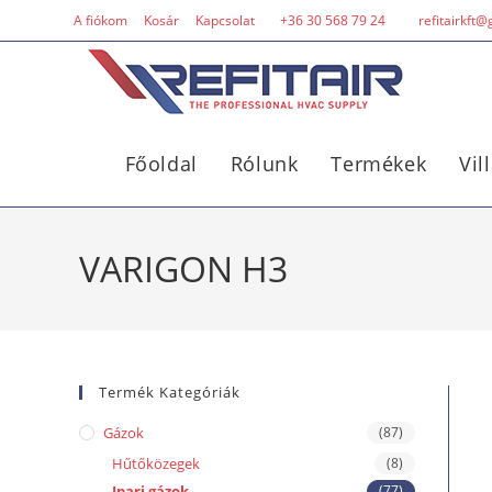
A fiókom
Kosár
Kapcsolat
+36 30 568 79 24
refitairkft
Főoldal
Rólunk
Termékek
Vil
VARIGON H3
Termék Kategóriák
Gázok
(87)
Hűtőközegek
(8)
Ipari gázok
(77)