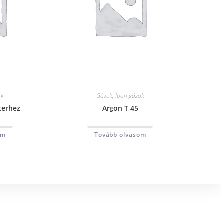
ok
Gázok
,
Ipari gázok
terhez
Argon T 45
om
Tovább olvasom