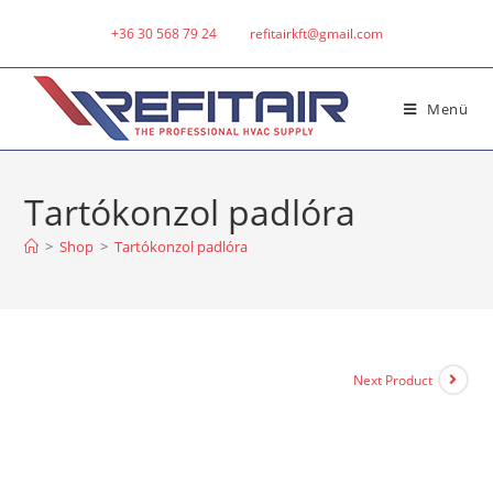
+36 30 568 79 24
refitairkft@gmail.com
Menü
Tartókonzol padlóra
>
Shop
>
Tartókonzol padlóra
Next Product