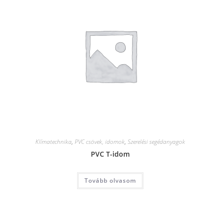
Klímatechnika
,
PVC csövek, idomok
,
Szerelési segédanyagok
PVC T-idom
Tovább olvasom