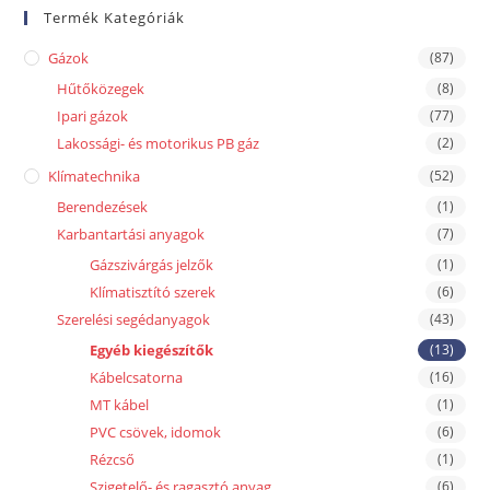
Termék Kategóriák
Gázok
(87)
Hűtőközegek
(8)
Ipari gázok
(77)
Lakossági- és motorikus PB gáz
(2)
Klímatechnika
(52)
Berendezések
(1)
Karbantartási anyagok
(7)
Gázszivárgás jelzők
(1)
Klímatisztító szerek
(6)
Szerelési segédanyagok
(43)
Egyéb kiegészítők
(13)
Kábelcsatorna
(16)
MT kábel
(1)
PVC csövek, idomok
(6)
Rézcső
(1)
Szigetelő- és ragasztó anyag
(6)