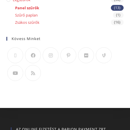
Panel szűrők
(13)
Szűrő paplan
(1)
Zsákos szűrők
(16)
Kövess Minket
AZ ONLINE FIZETÉST A BARION PAYMENT ZRT.