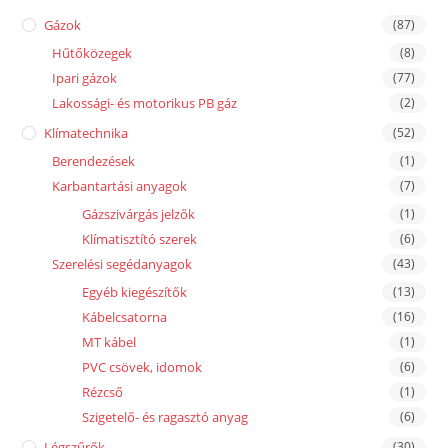
Gázok
(87)
Hűtőközegek
(8)
Ipari gázok
(77)
Lakossági- és motorikus PB gáz
(2)
Klímatechnika
(52)
Berendezések
(1)
Karbantartási anyagok
(7)
Gázszivárgás jelzők
(1)
Klímatisztító szerek
(6)
Szerelési segédanyagok
(43)
Egyéb kiegészítők
(13)
Kábelcsatorna
(16)
MT kábel
(1)
PVC csövek, idomok
(6)
Rézcső
(1)
Szigetelő- és ragasztó anyag
(6)
Légszűrők
(30)