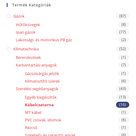
Termék Kategóriák
Gázok
(87)
Hűtőközegek
(8)
Ipari gázok
(77)
Lakossági- és motorikus PB gáz
(2)
Klímatechnika
(52)
Berendezések
(1)
Karbantartási anyagok
(7)
Gázszivárgás jelzők
(1)
Klímatisztító szerek
(6)
Szerelési segédanyagok
(43)
Egyéb kiegészítők
(13)
Kábelcsatorna
(16)
MT kábel
(1)
PVC csövek, idomok
(6)
Rézcső
(1)
Szigetelő- és ragasztó anyag
(6)