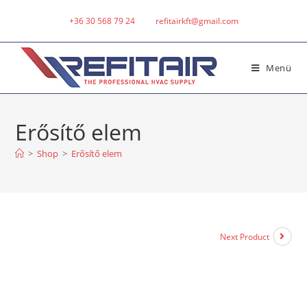
+36 30 568 79 24
refitairkft@gmail.com
Menü
Erősítő elem
>
Shop
>
Erősítő elem
Next Product