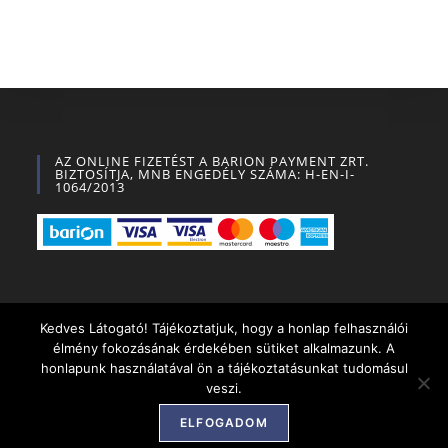
AZ ONLINE FIZETÉST A BARION PAYMENT ZRT.
BIZTOSÍTJA, MNB ENGEDÉLY SZÁMA: H-EN-I-
1064/2013
Kedves Látogató! Tájékoztatjuk, hogy a honlap felhasználói
élmény fokozásának érdekében sütiket alkalmazunk. A
A fiókom
ÁSZF
Szállítás
Kapcsolat
honlapunk használatával ön a tájékoztatásunkat tudomásul
veszi.
Készítette:
weblapkeszitok.hu
ELFOGADOM