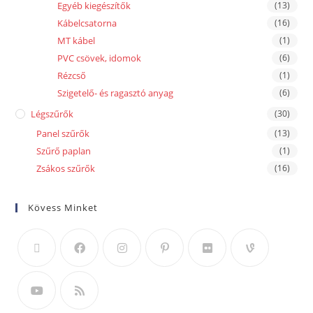
Egyéb kiegészítők
(13)
Kábelcsatorna
(16)
MT kábel
(1)
PVC csövek, idomok
(6)
Rézcső
(1)
Szigetelő- és ragasztó anyag
(6)
Légszűrők
(30)
Panel szűrők
(13)
Szűrő paplan
(1)
Zsákos szűrők
(16)
Kövess Minket