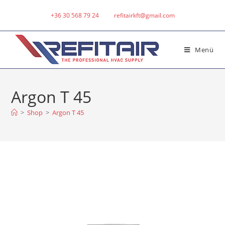
+36 30 568 79 24
refitairkft@gmail.com
Menü
Argon T 45
>
Shop
>
Argon T 45