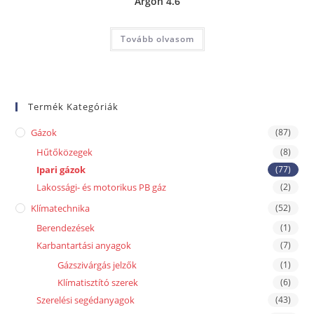
Argon 4.6
Tovább olvasom
Termék Kategóriák
Gázok
(87)
Hűtőközegek
(8)
Ipari gázok
(77)
Lakossági- és motorikus PB gáz
(2)
Klímatechnika
(52)
Berendezések
(1)
Karbantartási anyagok
(7)
Gázszivárgás jelzők
(1)
Klímatisztító szerek
(6)
Szerelési segédanyagok
(43)